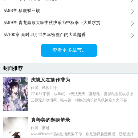
第98章 猪鹿蝶三族
第99章 青龙嬴政大家中秋快乐为中秋奉上大瓜求赏
第100章 秦时明月世界幸密整百的大瓜超香
查看更多章节...
封面推荐
虎崽又在胡作非为
作者：风歌且行
CP乖张不驯（牧风眠）x无法无天（宴星稚）宴星稚当初纵横上
三界无人敢招惹，唯与第一神族的嫡长孙风眠神君水火不容...
真善美的翻身笔录
作者：萧越
www09xscom假如生活欺骗了你，你是选择急流勇退，还是选择