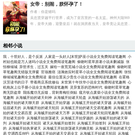
女帝：别闹，朕怀孕了！
作者：你是猪吗
吴忠贤穿越平行世界，成为了皇宫里的一名太监。神州大陆969
年，皇帝大婚，迎娶皇后！就在洞房夜当天，皇帝竟让吴忠贤...
相邻小说
我，十世好人，是个反派
人家是一头好人[末世]萨巫小说全文免费阅读笔趣阁
小
村姑也能是万人迷吗小说全文免费阅读笔趣阁
偷吻时星草原著小说未删减版
张
恒柳倾城
异世求生，过五关
嫁给一座荒芜城小说全文免费阅读笔趣阁
偷吻时星
草笔趣阁无错版无弹窗
官场雅痞
涟漪效应时星草小说全文免费阅读笔趣阁
张恒
柳倾城笔趣阁全文免费阅读
最佳位置吴少贵生小说全文免费阅读笔趣阁
在霍格
沃茨读书的日子
带着商店系统修仙
末世第十年扶华小说全文免费阅读笔趣阁
心
机炮灰上位手册小说全文免费阅读笔趣阁
灵异复苏的恐怖时代
偷吻时星草笔趣
阁无防盗章
我练魔功无反噬，背刺青梅狂倒贴
窥月钦点废柴小说全文免费阅读
笔趣阁
从海贼开始的诸天剑神
从海贼开始诸天轮盘
从海贼开始游荡诸天的
从
海贼开始的诸天聊天群
从海贼王开始穿越
从海贼王开始的诸天穿越
从海贼开始
征战诸天的
从海贼开始的诸天轮回
从海贼王开始的诸天交易笔趣阁
从海贼王开
始的诸天交易百度
从海贼开始的诸天万界
从海贼王开始诸天轮回笔趣阁
从海贼
开始诸天掠夺
从海贼开始游荡诸天
从海贼王开始穿越的
从海贼开始的诸天审
判
从海贼开始诸天轮回
诸天从海贼开始签到
从海贼王开始签到
从海贼王开始
的
从海贼开始执掌诸天
从海贼王开始游荡诸天的幽灵船
从海贼王开始的诸天交
易 空调西瓜WiFi
从海贼王开始的诸天交易全文
从海贼王开始诸天轮回
从海贼