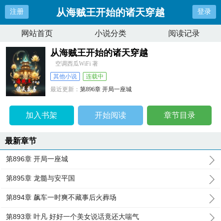
从海贼王开始的诸天穿越
注册
登录
网站首页
小说分类
阅读记录
从海贼王开始的诸天穿越
空调西瓜WiFi 著
其他小说
连载中
最近更新：
第896章 开局一座城
更新时间：
2026-01-03 06:31:59
加入书架
开始阅读
章节目录
最新章节
第896章 开局一座城
第895章 龙髓与安平国
第894章 飙车一时爽不藏事后火葬场
第893章 叶凡 好好一个美女说话竟还大喘气