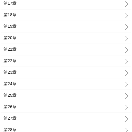
第17章
第18章
第19章
第20章
第21章
第22章
第23章
第24章
第25章
第26章
第27章
第28章