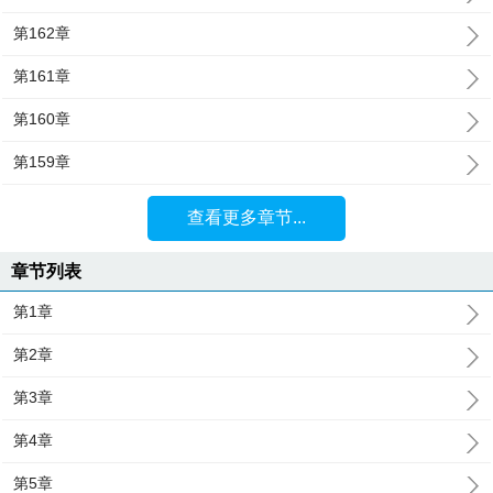
第162章
第161章
第160章
第159章
查看更多章节...
章节列表
第1章
第2章
第3章
第4章
第5章