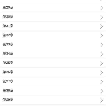
第29章
第30章
第31章
第32章
第33章
第34章
第35章
第36章
第37章
第38章
第39章