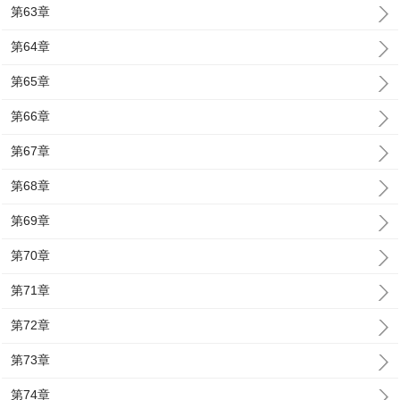
第63章
第64章
第65章
第66章
第67章
第68章
第69章
第70章
第71章
第72章
第73章
第74章