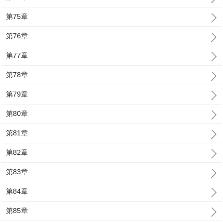
第75章
第76章
第77章
第78章
第79章
第80章
第81章
第82章
第83章
第84章
第85章