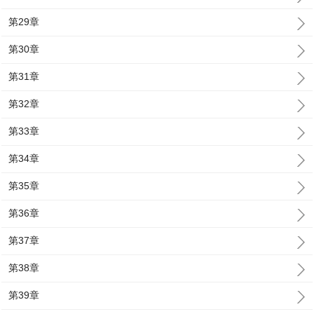
第29章
第30章
第31章
第32章
第33章
第34章
第35章
第36章
第37章
第38章
第39章