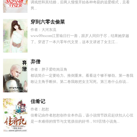
调戏想和其结婚，后两人慢慢开始各种奇葩的追爱模式，且看
男...
穿到六零去偷菜
作者：大河东流
www09xscom江景瑜日行一善，跟歹人同归于尽，结果她穿越
了。穿进了一本六零年代文里，这本文讲述了女主江...
弃僧
作者：胖子爱吃炖豆角
都说简介一定要给力。推倒重来。看看这个够不够劲。第一卷我
敢让主角手断掉。第二卷我敢把女主写死。第三卷什么你说...
佳肴记
作者：恕恕
佳肴记由作者恕恕创作全本作品，该小说情节跌宕起伏扣人心弦
是一本难得的情节与文笔俱佳的好书，919言情小说免...