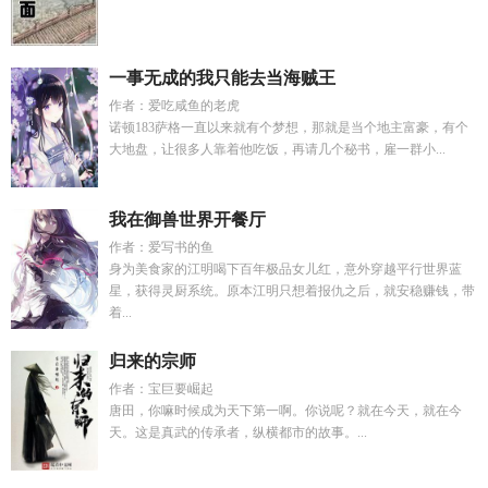
一事无成的我只能去当海贼王
作者：爱吃咸鱼的老虎
诺顿183萨格一直以来就有个梦想，那就是当个地主富豪，有个
大地盘，让很多人靠着他吃饭，再请几个秘书，雇一群小...
我在御兽世界开餐厅
作者：爱写书的鱼
身为美食家的江明喝下百年极品女儿红，意外穿越平行世界蓝
星，获得灵厨系统。原本江明只想着报仇之后，就安稳赚钱，带
着...
归来的宗师
作者：宝巨要崛起
唐田，你嘛时候成为天下第一啊。你说呢？就在今天，就在今
天。这是真武的传承者，纵横都市的故事。...