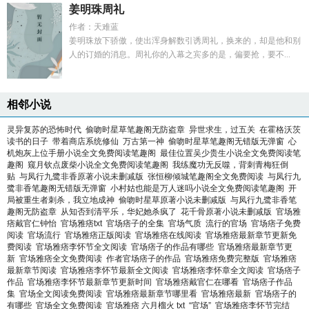
姜明珠周礼
作者：天难蓝
姜明珠放下骄傲，使出浑身解数引诱周礼，换来的，却是他和别
人的订婚的消息。周礼你的入幕之宾多的是，偏要抢，要不...
相邻小说
灵异复苏的恐怖时代
偷吻时星草笔趣阁无防盗章
异世求生，过五关
在霍格沃茨
读书的日子
带着商店系统修仙
万古第一神
偷吻时星草笔趣阁无错版无弹窗
心
机炮灰上位手册小说全文免费阅读笔趣阁
最佳位置吴少贵生小说全文免费阅读笔
趣阁
窥月钦点废柴小说全文免费阅读笔趣阁
我练魔功无反噬，背刺青梅狂倒
贴
与凤行九鹭非香原著小说未删减版
张恒柳倾城笔趣阁全文免费阅读
与凤行九
鹭非香笔趣阁无错版无弹窗
小村姑也能是万人迷吗小说全文免费阅读笔趣阁
开
局被重生者刺杀，我立地成神
偷吻时星草原著小说未删减版
与凤行九鹭非香笔
趣阁无防盗章
从知否到清平乐，华妃她杀疯了
花千骨原著小说未删减版
官场雅
痞戴官仁钟怡
官场雅痞txt
官场痞子的全集
官场气质
流行的官场
官场痞子免费
阅读
官场流行
官场雅痞正版阅读
官场雅痞在线阅读
官场雅痞最新章节更新免
费阅读
官场雅痞李怀节全文阅读
官场痞子的作品有哪些
官场雅痞最新章节更
新
官场雅痞全文免费阅读
作者官场痞子的作品
官场雅痞免费完整版
官场雅痞
最新章节阅读
官场雅痞李怀节最新全文阅读
官场雅痞李怀章全文阅读
官场痞子
作品
官场雅痞李怀节最新章节更新时间
官场雅痞戴官仁在哪看
官场痞子作品
集
官场全文阅读免费阅读
官场雅痞最新章节哪里看
官场雅痞最新
官场痞子的
有哪些
官场全文免费阅读
官场雅痞 六月榴火 txt
“官场”
官场雅痞李怀节完结