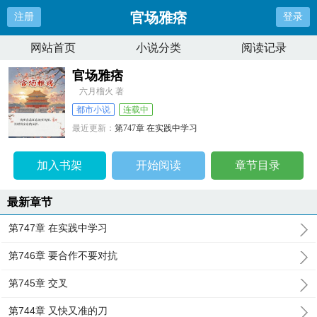
官场雅痞
注册
登录
网站首页
小说分类
阅读记录
官场雅痞
六月榴火 著
都市小说
连载中
最近更新：
第747章 在实践中学习
更新时间：
2026-07-30 10:23:27
加入书架
开始阅读
章节目录
最新章节
第747章 在实践中学习
第746章 要合作不要对抗
第745章 交叉
第744章 又快又准的刀