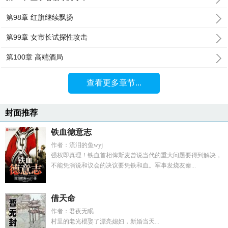
第98章 红旗继续飘扬
第99章 女市长试探性攻击
第100章 高端酒局
查看更多章节...
封面推荐
铁血德意志
作者：流泪的鱼wyj
强权即真理！铁血首相俾斯麦曾说当代的重大问题要得到解决，
不能凭演说和议会的决议要凭铁和血。军事发烧友秦...
借天命
作者：君夜无眠
村里的老光棍娶了漂亮媳妇，新婚当天...