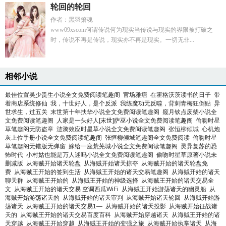
轮回的轮回
作者：黑羽箫魂
www09xscom何谓传说何为现实当传说与现实的界限被打破之
时，传说不再是传说，现实亦不再是现实。一切无非...
相邻小说
最佳位置吴少贵生小说全文免费阅读笔趣阁
官场雅痞
在霍格沃茨读书的日子
带
着商店系统修仙
我，十世好人，是个反派
我练魔功无反噬，背刺青梅狂倒贴
异
世求生，过五关
末世第十年扶华小说全文免费阅读笔趣阁
窥月钦点废柴小说全
文免费阅读笔趣阁
人家是一头好人[末世]萨巫小说全文免费阅读笔趣阁
偷吻时星
草笔趣阁无防盗章
涟漪效应时星草小说全文免费阅读笔趣阁
张恒柳倾城
心机炮
灰上位手册小说全文免费阅读笔趣阁
张恒柳倾城笔趣阁全文免费阅读
偷吻时星
草笔趣阁无错版无弹窗
嫁给一座荒芜城小说全文免费阅读笔趣阁
灵异复苏的恐
怖时代
小村姑也能是万人迷吗小说全文免费阅读笔趣阁
偷吻时星草原著小说未
删减版
从海贼开始诸天轮盘
从海贼开始诸天掠夺
从海贼开始的诸天轮盘免
费
从海贼王开始的签到生活
从海贼王开始的诸天交易笔趣阁
从海贼开始的诸天
聊天群
从海贼王开始的
从海贼王开始的神级选择
从海贼王开始的诸天交易全
文
从海贼王开始的诸天交易 空调西瓜WiFi
从海贼王开始游荡诸天的幽灵船
从
海贼开始游荡诸天的
从海贼开始的诸天审判
从海贼开始诸天轮回
从海贼开始游
荡诸天
从海贼王开始的诸天交易1—
从海贼开始的诸天投影
从海贼开始征战诸
天的
从海贼王开始的诸天交易百度百科
从海贼开始穿越诸天
从海贼王开始的诸
天穿越
从海贼王开始穿越
从海贼王开始的变强之旅
从海贼开始执掌诸天
从海