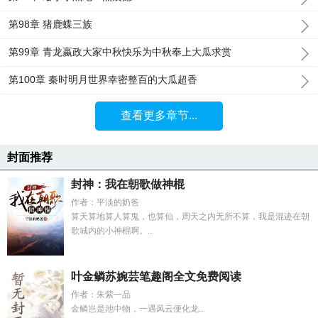
第98章 猪鹿蝶三族
第99章 青龙嬴政大家中秋快乐为中秋奉上大瓜求赏
第100章 秦时明月世界幸密整百的大瓜超香
查看更多章节...
封面推荐
封神：我在朝歌做神棍
作者：平淡的奶爸
算天算地算人算鬼，也算仙，周天之内无所不算，我是混迹在朝
歌城内的小神棍啊。...
叶金鳞苏婉芸笔趣阁全文免费阅读
作者：朱紫一品
金鳞岂是池中物，一遇风云便化龙...