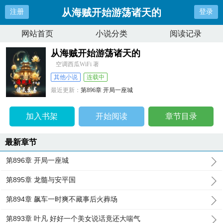
从海贼开始游荡诸天的
注册
登录
网站首页
小说分类
阅读记录
从海贼开始游荡诸天的
空调西瓜WiFi 著
其他小说
连载中
最近更新：
第896章 开局一座城
更新时间：
2026-01-03 06:31:59
加入书架
开始阅读
章节目录
最新章节
第896章 开局一座城
第895章 龙髓与安平国
第894章 飙车一时爽不藏事后火葬场
第893章 叶凡 好好一个美女说话竟还大喘气