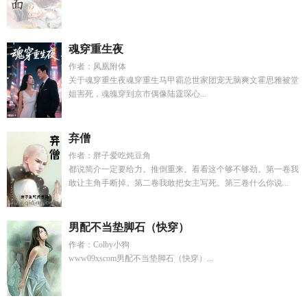
魂穿重生夜
作者：凤凰附体
关于魂穿重生夜魂穿重生马甲霸总世家团宠无脑爽文霍思雅被堂
姐害死，魂魄穿到京市偶像陆霆琛心...
弃僧
作者：胖子爱吃炖豆角
都说简介一定要给力。推倒重来。看看这个够不够劲。第一卷我
敢让主角手断掉。第二卷我敢把女主写死。第三卷什么你说...
男配不当垫脚石（快穿）
作者：Colby小狗
www09xscom男配不当垫脚石（快穿）...