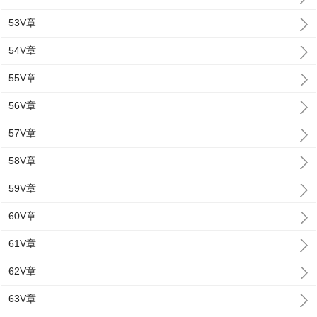
53V章
54V章
55V章
56V章
57V章
58V章
59V章
60V章
61V章
62V章
63V章