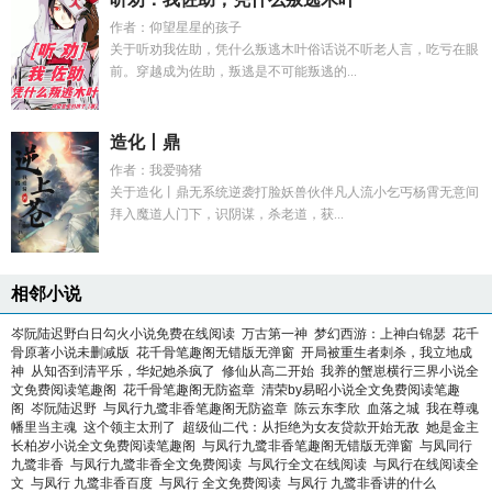
作者：仰望星星的孩子
关于听劝我佐助，凭什么叛逃木叶俗话说不听老人言，吃亏在眼
前。穿越成为佐助，叛逃是不可能叛逃的...
造化丨鼎
作者：我爱骑猪
关于造化丨鼎无系统逆袭打脸妖兽伙伴凡人流小乞丐杨霄无意间
拜入魔道人门下，识阴谋，杀老道，获...
相邻小说
岑阮陆迟野白日勾火小说免费在线阅读
万古第一神
梦幻西游：上神白锦瑟
花千
骨原著小说未删减版
花千骨笔趣阁无错版无弹窗
开局被重生者刺杀，我立地成
神
从知否到清平乐，华妃她杀疯了
修仙从高二开始
我养的蟹崽横行三界小说全
文免费阅读笔趣阁
花千骨笔趣阁无防盗章
清荣by易昭小说全文免费阅读笔趣
阁
岑阮陆迟野
与凤行九鹭非香笔趣阁无防盗章
陈云东李欣
血落之城
我在尊魂
幡里当主魂
这个领主太刑了
超级仙二代：从拒绝为女友贷款开始无敌
她是金主
长柏岁小说全文免费阅读笔趣阁
与凤行九鹭非香笔趣阁无错版无弹窗
与凤同行
九鹭非香
与凤行九鹭非香全文免费阅读
与凤行全文在线阅读
与凤行在线阅读全
文
与凤行 九鹭非香百度
与凤行 全文免费阅读
与凤行 九鹭非香讲的什么