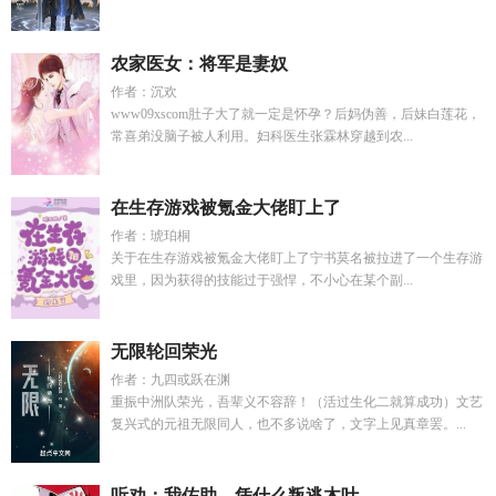
农家医女：将军是妻奴
作者：沉欢
www09xscom肚子大了就一定是怀孕？后妈伪善，后妹白莲花，
常喜弟没脑子被人利用。妇科医生张霖林穿越到农...
在生存游戏被氪金大佬盯上了
作者：琥珀桐
关于在生存游戏被氪金大佬盯上了宁书莫名被拉进了一个生存游
戏里，因为获得的技能过于强悍，不小心在某个副...
无限轮回荣光
作者：九四或跃在渊
重振中洲队荣光，吾辈义不容辞！（活过生化二就算成功）文艺
复兴式的元祖无限同人，也不多说啥了，文字上见真章罢。...
听劝：我佐助，凭什么叛逃木叶