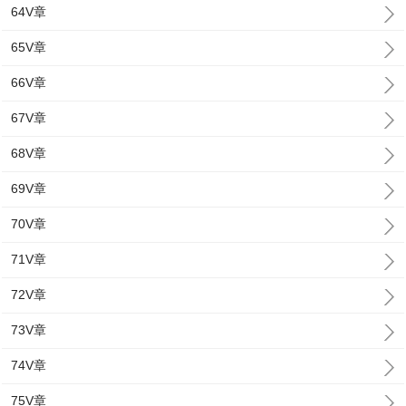
64V章
65V章
66V章
67V章
68V章
69V章
70V章
71V章
72V章
73V章
74V章
75V章