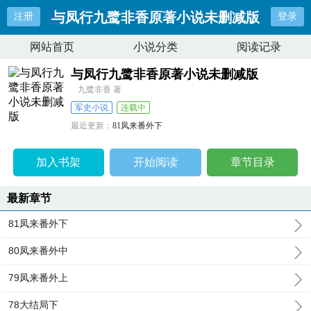
与凤行九鹭非香原著小说未删减版
注册
登录
网站首页
小说分类
阅读记录
与凤行九鹭非香原著小说未删减版
九鹭非香 著
军史小说
连载中
最近更新：
81凤来番外下
更新时间：
2026-08-06 12:27:08
加入书架
开始阅读
章节目录
最新章节
81凤来番外下
80凤来番外中
79凤来番外上
78大结局下