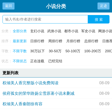
小说分类
返回
足迹
搜 索
分类：
全部分类
玄幻小说
武侠小说
都市小说
军史小说
网游小
排序：
最新更新
日排行榜
周排行榜
月排行榜
总排行榜
日推
字数：
不限字数
30万以下
30-50万
50-100万
100-200万
20
状态：
不限状态
正在连载
已经完结
更新列表
权倾美人香完整版小说免费阅读
08-09
侯府孤女的荣华路扬尘雪原著小说未删减
08-09
权倾美人香秦朗徐有容
08-09