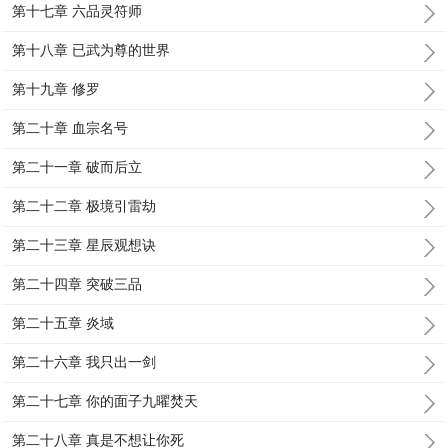
第十七章 六品灵符师
第十八章 已武为尊的世界
第十九章 修罗
第二十章 血宗名号
第二十一章 破而后立
第二十二章 极境引雷劫
第二十三章 星辰观想诀
第二十四章 突破三品
第二十五章 炎域
第二十六章 我只出一剑
第二十七章 你的面子九曜焚天
第二十八章 真是不想让你死