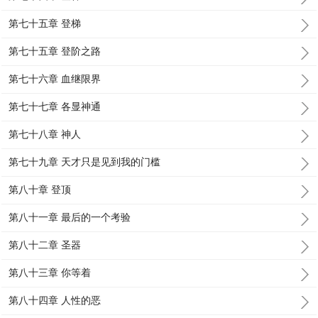
第七十五章 登梯
第七十五章 登阶之路
第七十六章 血继限界
第七十七章 各显神通
第七十八章 神人
第七十九章 天才只是见到我的门槛
第八十章 登顶
第八十一章 最后的一个考验
第八十二章 圣器
第八十三章 你等着
第八十四章 人性的恶