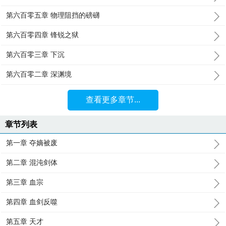
第六百零五章 物理阻挡的磅礴
第六百零四章 锋锐之狱
第六百零三章 下沉
第六百零二章 深渊境
查看更多章节...
章节列表
第一章 夺嫡被废
第二章 混沌剑体
第三章 血宗
第四章 血剑反噬
第五章 天才