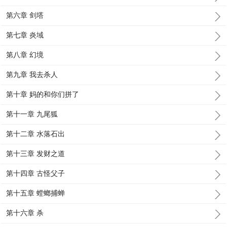
第六章 剑塔
第七章 炎域
第八章 幻境
第九章 我去杀人
第十章 妈的和你们拼了
第十一章 九尾狐
第十二章 水落石出
第十三章 发财之道
第十四章 古怪父子
第十五章 螳螂捕蝉
第十六章 杀