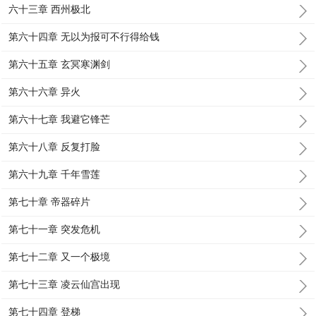
六十三章 西州极北
第六十四章 无以为报可不行得给钱
第六十五章 玄冥寒渊剑
第六十六章 异火
第六十七章 我避它锋芒
第六十八章 反复打脸
第六十九章 千年雪莲
第七十章 帝器碎片
第七十一章 突发危机
第七十二章 又一个极境
第七十三章 凌云仙宫出现
第七十四章 登梯