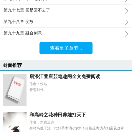
第九十七章 回是回不去了
第九十八章 变故
第九十九章 融合剑意
查看更多章节...
封面推荐
唐浪江萱唐芸笔趣阁全文免费阅读
作者：佚名
青葱时代...
和高岭之花种田养娃打天下
作者：大猫追月
身材高挑干活一把好手木讷小女郎X冷艳疏离伪寡妇梨花这辈