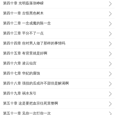
第四十章 光明磊落张峥嵘
第四十一章 古怪黑色树木
第四十二章 一念成魔的陈一念
第四十三章 平分不了一点
第四十四章 你对男人做了那样的事情吗
第四十五章 有背景就是好啊
第四十六章 凌云仙宫
第四十七章 华妃的腐蚀
第四十八章 强扭的瓜或许不甜但是解渴啊
第四十九章 祸水东引
第五十章 这是要把血宗往死里整啊
第五十一章 见你一次打你一次