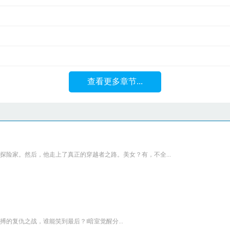
查看更多章节...
险家。然后，他走上了真正的穿越者之路。美女？有，不全...
的复仇之战，谁能笑到最后？‖暗室觉醒分...