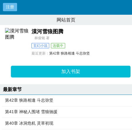
注册
网站首页
漠河雪狼图腾
林俊铭 著
玄幻小说
连载中
最近更新：
第42章 狭路相逢 斗志弥坚
更新时间：
2025-06-30 23:21:22
加入书架
最新章节
第42章 狭路相逢 斗志弥坚
第41章 神秘人围堵 雪狼驰援
第40章 冰洞危机 灵草初现