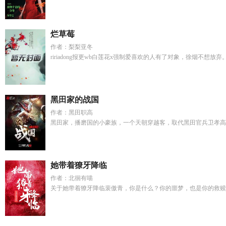
烂草莓
作者：梨梨亚冬
ririadong报更wb白莲花x强制爱喜欢的人有了对象，徐烟不想放
黑田家的战国
作者：黑田职高
黑田家，播磨国的小豪族，一个天朝穿越客，取代黑田官兵卫孝高，
她带着獠牙降临
作者：北徊有喵
关于她带着獠牙降临裴傲青，你是什么？你的噩梦，也是你的救赎。