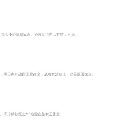
弃。每天小心翼翼靠近。她没觉得自己有错，只觉...
黑田家的战国因此改变，战略兵法权谋，这是黑田家立...
高冷禁欲医生VS危险血族女王张鹭...