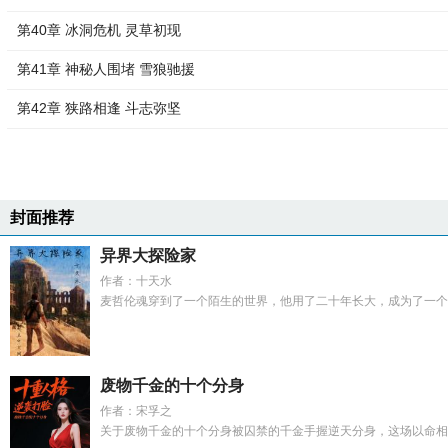
第40章 冰洞危机 灵草初现
第41章 神秘人围堵 雪狼驰援
第42章 狭路相逢 斗志弥坚
封面推荐
异界大探险家
作者：十天水
麦哲伦魂穿到了一个陌生的世界，他用了二十年长大，成为了一个探
废物千金的十个分身
作者：宋孚之
关于废物千金的十个分身被囚禁的千金手握逆天分身，这场以命相搏