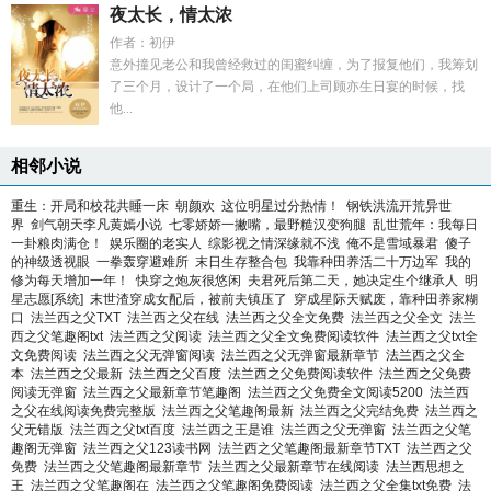
夜太长，情太浓
作者：初伊
意外撞见老公和我曾经救过的闺蜜纠缠，为了报复他们，我筹划
了三个月，设计了一个局，在他们上司顾亦生日宴的时候，找
他...
相邻小说
重生：开局和校花共睡一床
朝颜欢
这位明星过分热情！
钢铁洪流开荒异世
界
剑气朝天李凡黄嫣小说
七零娇娇一撇嘴，最野糙汉变狗腿
乱世荒年：我每日
一卦粮肉满仓！
娱乐圈的老实人
综影视之情深缘就不浅
俺不是雪域暴君
傻子
的神级透视眼
一拳轰穿避难所
末日生存整合包
我靠种田养活二十万边军
我的
修为每天增加一年！
快穿之炮灰很悠闲
夫君死后第二天，她决定生个继承人
明
星志愿[系统]
末世渣穿成女配后，被前夫镇压了
穿成星际天赋废，靠种田养家糊
口
法兰西之父TXT
法兰西之父在线
法兰西之父全文免费
法兰西之父全文
法兰
西之父笔趣阁txt
法兰西之父阅读
法兰西之父全文免费阅读软件
法兰西之父txt全
文免费阅读
法兰西之父无弹窗阅读
法兰西之父无弹窗最新章节
法兰西之父全
本
法兰西之父最新
法兰西之父百度
法兰西之父免费阅读软件
法兰西之父免费
阅读无弹窗
法兰西之父最新章节笔趣阁
法兰西之父免费全文阅读5200
法兰西
之父在线阅读免费完整版
法兰西之父笔趣阁最新
法兰西之父完结免费
法兰西之
父无错版
法兰西之父txt百度
法兰西之王是谁
法兰西之父无弹窗
法兰西之父笔
趣阁无弹窗
法兰西之父123读书网
法兰西之父笔趣阁最新章节TXT
法兰西之父
免费
法兰西之父笔趣阁最新章节
法兰西之父最新章节在线阅读
法兰西思想之
王
法兰西之父笔趣阁在
法兰西之父笔趣阁免费阅读
法兰西之父全集txt免费
法