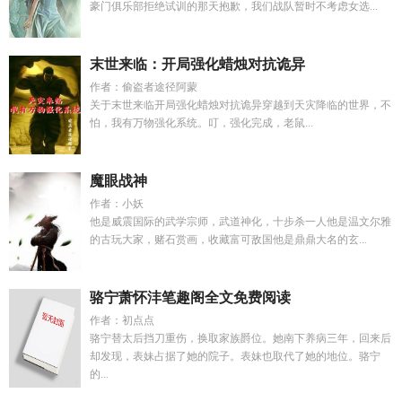
豪门俱乐部拒绝试训的那天抱歉，我们战队暂时不考虑女选...
末世来临：开局强化蜡烛对抗诡异
作者：偷盗者途径阿蒙
关于末世来临开局强化蜡烛对抗诡异穿越到天灾降临的世界，不
怕，我有万物强化系统。叮，强化完成，老鼠...
魔眼战神
作者：小妖
他是威震国际的武学宗师，武道神化，十步杀一人他是温文尔雅
的古玩大家，赌石赏画，收藏富可敌国他是鼎鼎大名的玄...
骆宁萧怀沣笔趣阁全文免费阅读
作者：初点点
骆宁替太后挡刀重伤，换取家族爵位。她南下养病三年，回来后
却发现，表妹占据了她的院子。表妹也取代了她的地位。骆宁
的...