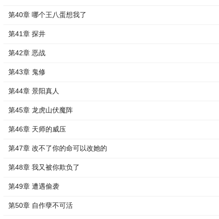
第40章 哪个王八蛋想我了
第41章 探井
第42章 恶战
第43章 鬼修
第44章 景阳真人
第45章 龙虎山伏魔阵
第46章 天师的威压
第47章 改不了你的命可以改她的
第48章 我又被你欺负了
第49章 遭遇偷袭
第50章 自作孽不可活