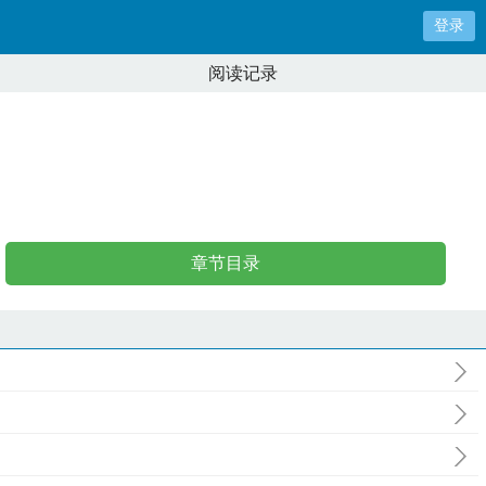
登录
阅读记录
章节目录