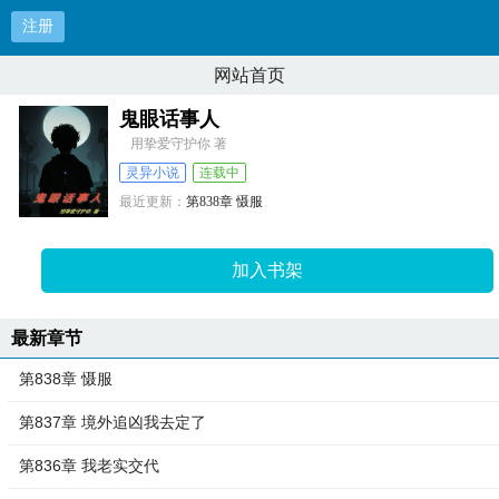
注册
网站首页
鬼眼话事人
用挚爱守护你 著
灵异小说
连载中
最近更新：
第838章 慑服
更新时间：
2026-01-02 11:56:31
加入书架
最新章节
第838章 慑服
第837章 境外追凶我去定了
第836章 我老实交代