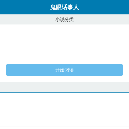
鬼眼话事人
小说分类
开始阅读