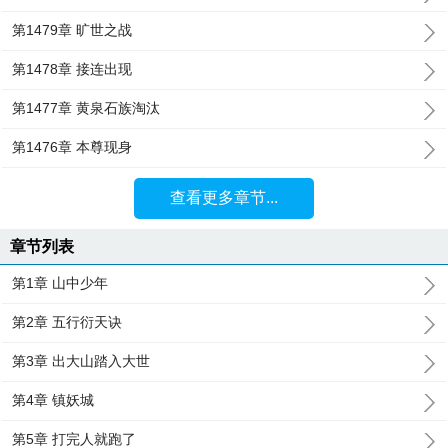
第1479章 旷世之战
第1478章 接连出现
第1477章 黄泉石族淘汰
第1476章 本尊现身
查看更多章节...
章节列表
第1章 山中少年
第2章 五行衍天诀
第3章 出大山踏入大世
第4章 镇妖城
第5章 打完人就跑了