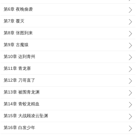
第6章 夜晚偷袭
第7章 覆灭
第8章 张图到来
第9章 古魔猿
第10章 达到青州
第11章 青龙寨
第12章 刀哥直了
第13章 被围青龙渊
第14章 青蛟龙精血
第15章 大战顾凌云坠渊
第16章 白发少年