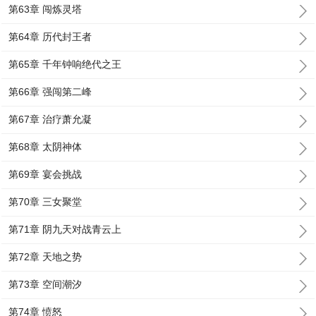
第63章 闯炼灵塔
第64章 历代封王者
第65章 千年钟响绝代之王
第66章 强闯第二峰
第67章 治疗萧允凝
第68章 太阴神体
第69章 宴会挑战
第70章 三女聚堂
第71章 阴九天对战青云上
第72章 天地之势
第73章 空间潮汐
第74章 愤怒