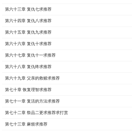
第六十三章 复仇七求推荐
第六十四章 复仇八求推荐
第六十五章 复仇九求推荐
第六十六章 复仇十求推荐
第六十七章 复仇十一求推荐
第六十八章 复仇终求推荐
第六十九章 父亲的救赎求推荐
第七十章 恢复理智求推荐
第七十一章 复活的方法求推荐
第七十二章 祭品二更求推荐求打赏
第七十三章 麻烦求推荐