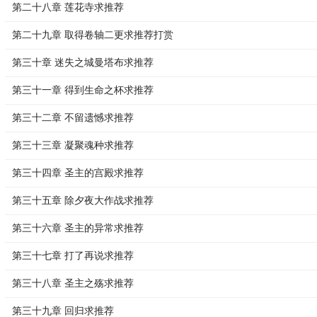
第二十八章 莲花寺求推荐
第二十九章 取得卷轴二更求推荐打赏
第三十章 迷失之城曼塔布求推荐
第三十一章 得到生命之杯求推荐
第三十二章 不留遗憾求推荐
第三十三章 凝聚魂种求推荐
第三十四章 圣主的宫殿求推荐
第三十五章 除夕夜大作战求推荐
第三十六章 圣主的异常求推荐
第三十七章 打了再说求推荐
第三十八章 圣主之殇求推荐
第三十九章 回归求推荐