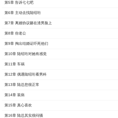
第5章 告诉七七吧
第6章 主动去找陆绍珩
第7章 离婚协议砸在渣男脸上
第8章 你老公
第9章 掏出结婚证吓死他们
第10章 陆绍珩对她有感觉
第11章 车祸
第12章 偶遇陆绍珩看男科
第13章 陆总您很正常
第14章 装病
第15章 真心喜欢
第16章 陆总其实很闷骚