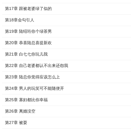
第17章 跟被老婆绿了似的
第18章会勾引人
第19章 陆绍珩你个绿茶男
第20章 恭喜陆总喜提新欢
第21章 白七七你玩儿我
第22章 自己老婆都认不出来还怨我
第23章 陆总你觉得应该怎么上
第24章 男人的玩笑可不能随便开
第25章 寡妇都比你幸福
第26章 离婚没空
第27章 被耍