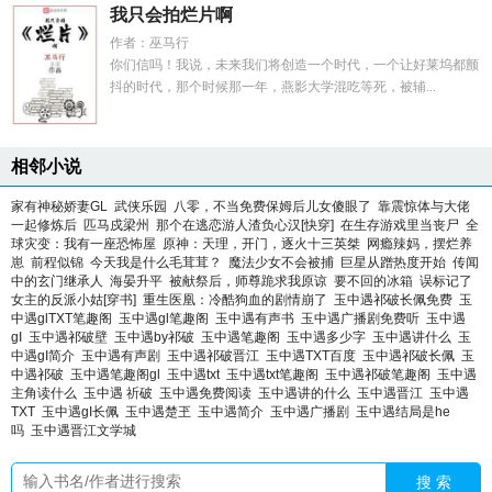
我只会拍烂片啊
作者：巫马行
你们信吗！我说，未来我们将创造一个时代，一个让好莱坞都颤
抖的时代，那个时候那一年，燕影大学混吃等死，被辅...
相邻小说
家有神秘娇妻GL
武侠乐园
八零，不当免费保姆后儿女傻眼了
靠震惊体与大佬
一起修炼后
匹马戍梁州
那个在逃恋游人渣负心汉[快穿]
在生存游戏里当丧尸
全
球灾变：我有一座恐怖屋
原神：天理，开门，逐火十三英桀
网瘾辣妈，摆烂养
崽
前程似锦
今天我是什么毛茸茸？
魔法少女不会被捕
巨星从蹭热度开始
传闻
中的玄门继承人
海晏升平
被献祭后，师尊跪求我原谅
要不回的冰箱
误标记了
女主的反派小姑[穿书]
重生医凰：冷酷狗血的剧情崩了
玉中遇祁破长佩免费
玉
中遇glTXT笔趣阁
玉中遇gl笔趣阁
玉中遇有声书
玉中遇广播剧免费听
玉中遇
gI
玉中遇祁破壁
玉中遇by祁破
玉中遇笔趣阁
玉中遇多少字
玉中遇讲什么
玉
中遇gI简介
玉中遇有声剧
玉中遇祁破晋江
玉中遇TXT百度
玉中遇祁破长佩
玉
中遇祁破
玉中遇笔趣阁gl
玉中遇txt
玉中遇txt笔趣阁
玉中遇祁破笔趣阁
玉中遇
主角读什么
玉中遇 祈破
玉中遇免费阅读
玉中遇讲的什么
玉中遇晋江
玉中遇
TXT
玉中遇gI长佩
玉中遇楚玊
玉中遇简介
玉中遇广播剧
玉中遇结局是he
吗
玉中遇晋江文学城
搜 索