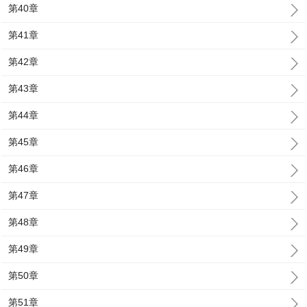
第40章
第41章
第42章
第43章
第44章
第45章
第46章
第47章
第48章
第49章
第50章
第51章