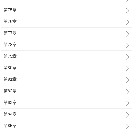
第75章
第76章
第77章
第78章
第79章
第80章
第81章
第82章
第83章
第84章
第85章