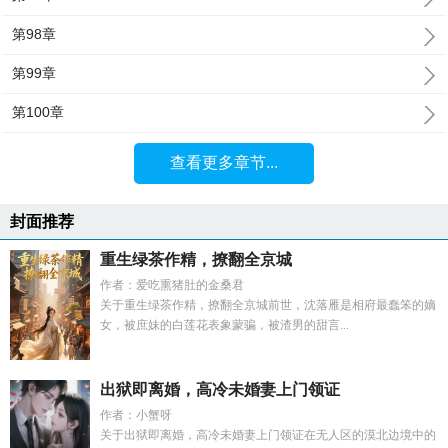
第98章
第99章
第100章
查看更多章节...
封面推荐
重生绿茶作精，撩翻全京城
作者：爱吃熏猪肚的金桑君
关于重生绿茶作精，撩翻全京城前世，沈落雁是相府最蠢笨的嫡
女，被庶妹的白莲花表象蒙骗，被渣男的甜言...
出狱即离婚，高冷未婚妻上门领证
作者：小蟹呀
关于出狱即离婚，高冷未婚妻上门领证在无人区的漠北边境中的