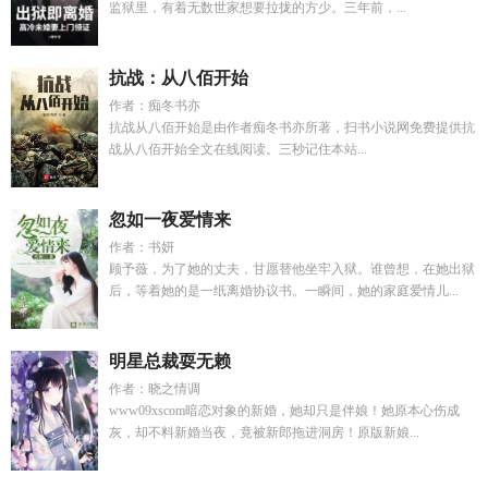
监狱里，有着无数世家想要拉拢的方少。三年前，...
抗战：从八佰开始
作者：痴冬书亦
抗战从八佰开始是由作者痴冬书亦所著，扫书小说网免费提供抗
战从八佰开始全文在线阅读。三秒记住本站...
忽如一夜爱情来
作者：书妍
顾予薇，为了她的丈夫，甘愿替他坐牢入狱。谁曾想，在她出狱
后，等着她的是一纸离婚协议书。一瞬间，她的家庭爱情儿...
明星总裁耍无赖
作者：晓之情调
www09xscom暗恋对象的新婚，她却只是伴娘！她原本心伤成
灰，却不料新婚当夜，竟被新郎拖进洞房！原版新娘...