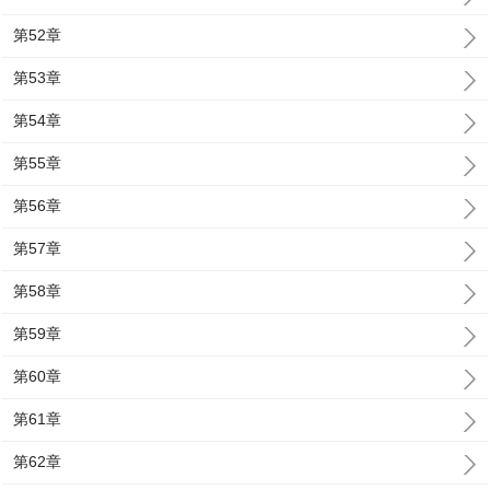
第52章
第53章
第54章
第55章
第56章
第57章
第58章
第59章
第60章
第61章
第62章