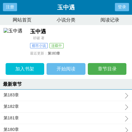
玉中遇
注册
登录
网站首页
小说分类
阅读记录
玉中遇
祈破 著
都市小说
连载中
最近更新：
第183章
更新时间：
2026-04-28 02:43:53
加入书架
开始阅读
章节目录
最新章节
第183章
第182章
第181章
第180章