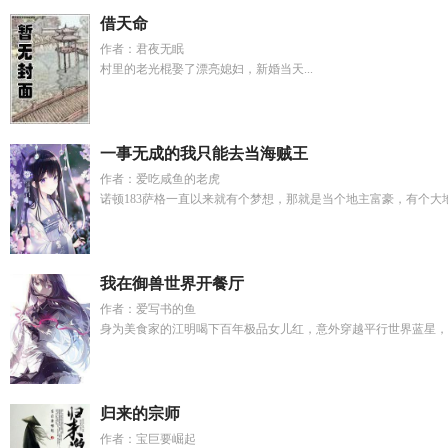
借天命
作者：君夜无眠
村里的老光棍娶了漂亮媳妇，新婚当天...
一事无成的我只能去当海贼王
作者：爱吃咸鱼的老虎
诺顿183萨格一直以来就有个梦想，那就是当个地主富豪，有个大地
我在御兽世界开餐厅
作者：爱写书的鱼
身为美食家的江明喝下百年极品女儿红，意外穿越平行世界蓝星，获
归来的宗师
作者：宝巨要崛起