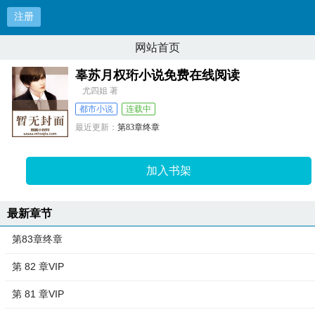
注册
网站首页
辜苏月权珩小说免费在线阅读
尤四姐 著
都市小说
连载中
最近更新：
第83章终章
更新时间：
2025-09-11 13:21:35
加入书架
最新章节
第83章终章
第 82 章VIP
第 81 章VIP