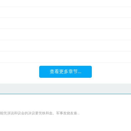
查看更多章节...
凭演说和议会的决议要凭铁和血。军事发烧友秦...