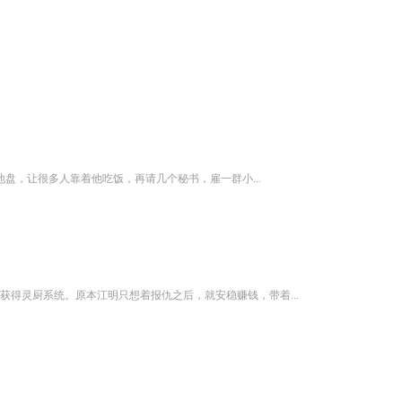
盘，让很多人靠着他吃饭，再请几个秘书，雇一群小...
得灵厨系统。原本江明只想着报仇之后，就安稳赚钱，带着...