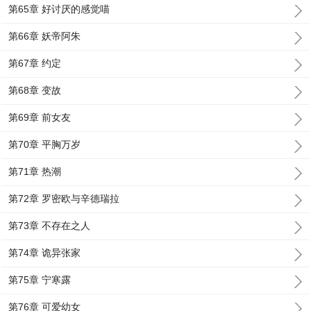
第65章 好讨厌的感觉喵
第66章 妖帝阿朱
第67章 约定
第68章 变故
第69章 前女友
第70章 平胸万岁
第71章 热潮
第72章 罗密欧与辛德瑞拉
第73章 不存在之人
第74章 诡异张家
第75章 宁寒露
第76章 可爱幼女