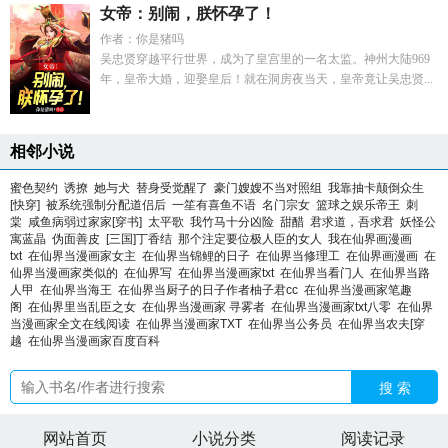
女帝：别闹，朕怀孕了！
作者：你是猪吗
吴忠贤穿越平行世界，成为了皇宫里的一名太监。神州大陆969
年，皇帝大婚，迎娶皇后！就在洞房夜当天，皇帝竟让吴忠贤...
相邻小说
蜜色契约
诱撩
她与犬
替身受觉醒了
豪门嫂嫂不当对照组
我靠抽卡颠倒众生
[快穿]
被系统强制分配道侣后
一笙有喜鱼不语
名门宗女
篮球之娱乐帝王
刺
棠
咸鱼病弱过家家[穿书]
太平歌
我竹马十分凶险
甜醋
君求道，吾求君
妖怪公
寓蓝晶
伪面善皮
[三国]丁香结
那个注定要位极人臣的女人
我在仙界画漫画
txt
在仙界当漫画家女主
在仙界当锦鲤的日子
在仙界当修理工
在仙界画漫画
在
仙界当漫画家类似的
在仙界写
在仙界当漫画家txt
在仙界当看门人
在仙界当路
人甲
在仙界当海王
在仙界当厨子的日子作者柚子君cc
在仙界当漫画家笔趣
阁
在仙界里当乱臣之女
在仙界当漫画家 寻雾者
在仙界当漫画家txt八零
在仙界
当漫画家全文在线阅读
在仙界当漫画家TXT
在仙界当公务员
在仙界当农夫[穿
越
在仙界当漫画家百度百科
搜 索
网站首页
小说分类
阅读记录