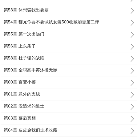
第53章 休想骗我出要塞
第54章 穆兄你要不要试试女装500收藏加更第二弹
第55章 第一次出远门
第56章 上头条了
第58章 杜子辕的缺陷
第59章 全职高手苏沐橙无惨
第60章 百变小樱
第61章 意外的支线
第62章 没追求的道士
第63章 幕后真相
第64章 皮皮金我们走求收藏