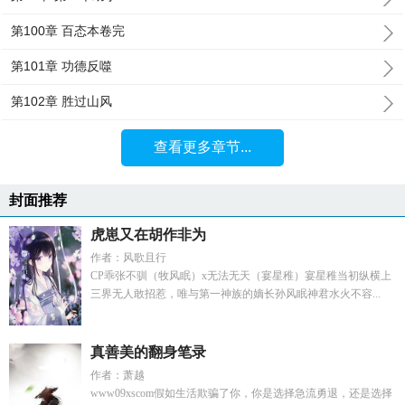
第100章 百态本卷完
第101章 功德反噬
第102章 胜过山风
查看更多章节...
封面推荐
虎崽又在胡作非为
作者：风歌且行
CP乖张不驯（牧风眠）x无法无天（宴星稚）宴星稚当初纵横上
三界无人敢招惹，唯与第一神族的嫡长孙风眠神君水火不容...
真善美的翻身笔录
作者：萧越
www09xscom假如生活欺骗了你，你是选择急流勇退，还是选择