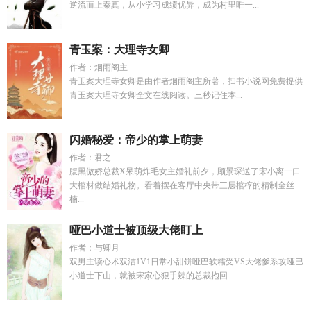
逆流而上秦真，从小学习成绩优异，成为村里唯一...
青玉案：大理寺女卿
作者：烟雨阁主
青玉案大理寺女卿是由作者烟雨阁主所著，扫书小说网免费提供
青玉案大理寺女卿全文在线阅读。三秒记住本...
闪婚秘爱：帝少的掌上萌妻
作者：君之
腹黑傲娇总裁X呆萌炸毛女主婚礼前夕，顾景琛送了宋小离一口
大棺材做结婚礼物。看着摆在客厅中央带三层棺椁的精制金丝
楠...
哑巴小道士被顶级大佬盯上
作者：与卿月
双男主读心术双洁1V1日常小甜饼哑巴软糯受VS大佬爹系攻哑巴
小道士下山，就被宋家心狠手辣的总裁抱回...