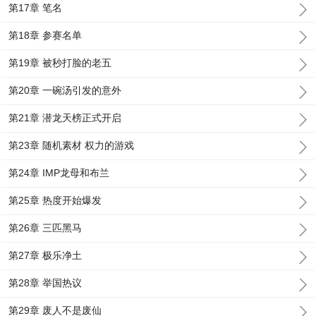
第17章 笔名
第18章 参赛名单
第19章 被秒打脸的老五
第20章 一碗汤引发的意外
第21章 潜龙天榜正式开启
第23章 随机素材 权力的游戏
第24章 IMP龙母和布兰
第25章 热度开始爆发
第26章 三匹黑马
第27章 极乐净土
第28章 举国热议
第29章 废人不是废仙