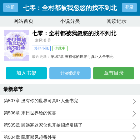
七零：全村都被我忽悠的找不到北
注册
登录
网站首页
小说分类
阅读记录
七零：全村都被我忽悠的找不到北
宸风澈 著
其他小说
连载中
最近更新：
第507章 没有你的世界可真吓人全书完
更新时间：
2026-04-29 19:29:14
加入书架
开始阅读
章节目录
最新章节
第507章 没有你的世界可真吓人全书完
第506章 末日世界给的惊喜
第505章 顾远寒这家伙也开始招蜂引蝶了
第504章 阮夏郑风起番外完