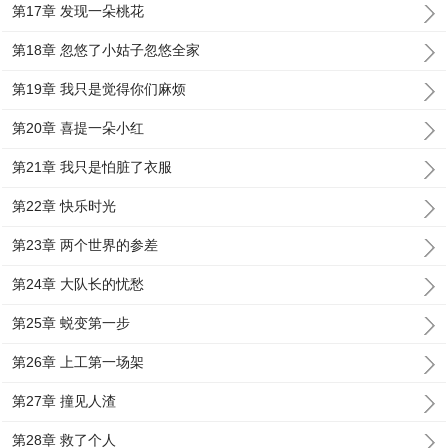
第17章 发现一朵桃花
第18章 忽悠了小姑子忽悠全家
第19章 我只是觉得你们麻烦
第20章 喜提一朵小红
第21章 我只是怕脏了衣服
第22章 快乐时光
第23章 两个世界的参差
第24章 大队长的忧愁
第25章 蜕变第一步
第26章 上工第一场架
第27章 撞见人渣
第28章 救了个人