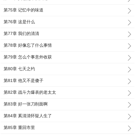
第75章 记忆中的味道
第76章 这是什么
第77章 我们的清清
第78章 好像忘了什么事情
第79章 怎么个事意外收获
第80章 七天之约
第81章 他又不是傻子
第82章 战斗力爆表的老太太
第83章 好一张刀削面啊
第84章 奚清清怀疑人生了
第85章 重回市里