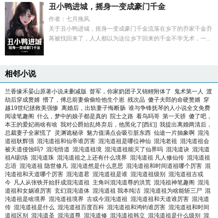
丑小鸭进城，摇身一变成豪门千金
作者：七月挽风
关于丑小鸭进城，摇身一变成豪门千金流落在乡下的乔家千金乔
苒被找回来了，人人都以为这位乡下回来的千金不学无术，一...
相邻小说
兰香缘禾晏山原著小说未删减版
督军，你家奶团子又锦鲤附体了
鬼术第一人
渡
劫后穿成赘婿
懵了，傅总前妻偷偷给他生个崽
残次品
傻子夫郎的命硬赘婿
穿
越19世纪拯救美强惨
离婚后，出轨妻子悔断肠
谁与争锋抚琴的人小说全文免费
阅读笔趣阁
什么，梦中的娘子都是真的
院士之路
看鸟吗哥
第一天骄
傻了吧，
本王的爱妃画啥有啥
我对公爵始乱终弃后，他黑化了[西幻]
我提出离婚两清后，
总裁妻子全家慌了
灵渊诡秘录
魅力值满点会吸引脏东西
仙途一片抽象啊
混沌
道祖耿辉强
混沌道祖和仙帝谁厉害
混沌道祖是哪位神仙
混沌老祖
混沌道祖会
被天道侵蚀吗?
混沌悟道
混沌道祖境
混沌道祖能灭了仙界吗
混沌道诀
混沌道
祖AI剧场
混沌道珠
混沌道祖之上还有什么境界
混沌道祖 凡人修仙传
混沌道祖
忘语
混沌道祖 隐世修凡
混沌道然是什么意思
混沌道祖和时间道祖哪个厉害
混
沌道祖和天道哪个厉害
混沌道君
混沌道祖是谁
混沌道祖级别
混沌道祖古或
今
凡人从张铁开始肝成混沌道祖
主角叫混沌道尊的洪荒
混沌祖神笔趣阁
混沌
道祖和女娲谁厉害
玄幻混沌道体
混沌道祖 我本纯洁
混沌道祖为啥能斩三尸
混
沌道祖是啥境界
混沌道祖境界
古或今混沌道祖
混沌道祖和天道谁厉害
混沌道
传
混沌道祖是什么
混沌道祖百度百科
混沌道祖和鸿钧谁厉害
混沌道祖和时间
道祖区别
混沌道圣
混沌道尊
混沌道修
混沌道祖韩立
混沌道祖是什么级别
混