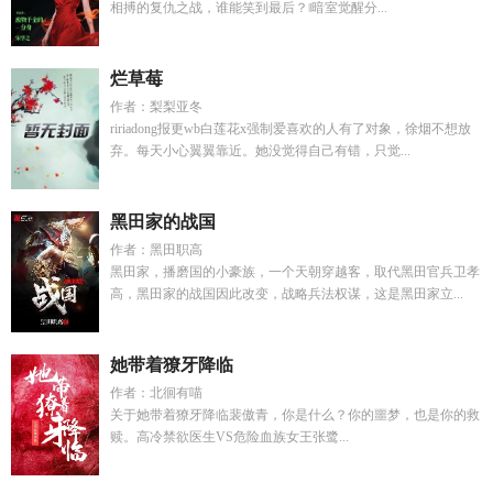
相搏的复仇之战，谁能笑到最后？‖暗室觉醒分...
烂草莓
作者：梨梨亚冬
ririadong报更wb白莲花x强制爱喜欢的人有了对象，徐烟不想放
弃。每天小心翼翼靠近。她没觉得自己有错，只觉...
黑田家的战国
作者：黑田职高
黑田家，播磨国的小豪族，一个天朝穿越客，取代黑田官兵卫孝
高，黑田家的战国因此改变，战略兵法权谋，这是黑田家立...
她带着獠牙降临
作者：北徊有喵
关于她带着獠牙降临裴傲青，你是什么？你的噩梦，也是你的救
赎。高冷禁欲医生VS危险血族女王张鹭...