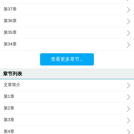
第37章
第36章
第35章
第34章
查看更多章节...
章节列表
文章简介
第1章
第2章
第3章
第4章