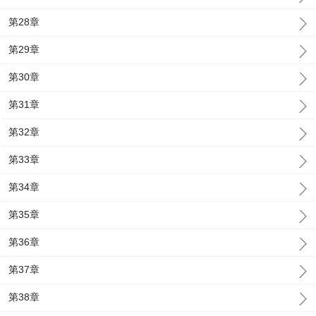
第28章
第29章
第30章
第31章
第32章
第33章
第34章
第35章
第36章
第37章
第38章