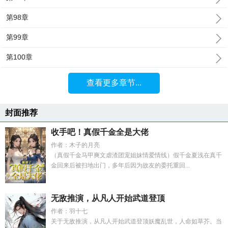
第98章
第99章
第100章
查看更多章节...
封面推荐
收手吧！真假千金全是大佬
作者：木子的月亮
（真假千金马甲爽文虐渣团宠姐妹情爱情线）假千金夏浅在真千
金回来后被扫地出门，多年后因为故友的委托重回...
无敌推演，从凡人开始武道登顶
作者：羽十七
关于无敌推演，从凡人开始武道登顶妖魔乱世，人命如草芥。当