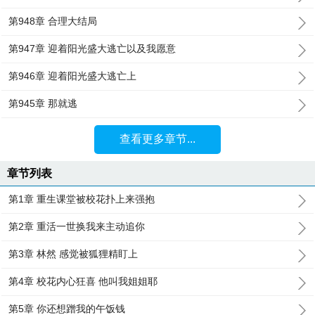
第948章 合理大结局
第947章 迎着阳光盛大逃亡以及我愿意
第946章 迎着阳光盛大逃亡上
第945章 那就逃
查看更多章节...
章节列表
第1章 重生课堂被校花扑上来强抱
第2章 重活一世换我来主动追你
第3章 林然 感觉被狐狸精盯上
第4章 校花内心狂喜 他叫我姐姐耶
第5章 你还想蹭我的午饭钱