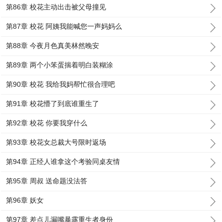
第86章 校花主动出击被父母撞见
第87章 校花 阿姨我能喊您一声妈妈么
第88章 今夜月色真美林然晚安
第89章 两个小笨蛋揣着明白装糊涂
第90章 校花 我给我妈帮忙很合理吧
第91章 校花懵了到底谁重生了
第92章 校花 你要我穿什么
第93章 校花女总裁大号限时返场
第94章 正经人谁拿这个考验同桌友情
第95章 周叔 送命题没法答
第96章 妖女
第97章 差点儿漏嘴暴露重生者身份