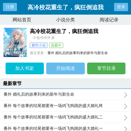
高冷校花重生了，疯狂倒追我
注册
登录
网站首页
小说分类
阅读记录
高冷校花重生了，疯狂倒追我
小包冲冲冲 著
都市小说
连载中
最近更新：
番外 婚礼后的故事到来的新年与新生命
更新时间：
2026-01-07 06:44:29
加入书架
开始阅读
章节目录
最新章节
番外 婚礼后的故事到来的新年与新生命
番外 每个故事的结尾都要有一场鸡飞狗跳的盛大婚礼终
番外 每个故事的结尾都要有一场鸡飞狗跳的盛大婚礼二
番外 每个故事的结尾都要有一场鸡飞狗跳的盛大婚礼一