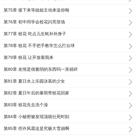
第75章 接下来等姐姐主动来追你呦
第76章 初中同学会校花闪亮登场
第77章 校花 吃点儿生蚝补补身子
第78章 校花 不手把手教学怎么打台球
第79章 校花 让开放着我来
第80章 友情是很脆弱的东西吗一亲就碎
第81章 夏日水上乐园泳装的少女
第82章 夏日午后的暴雨带校花回家
第83章 校花先去洗个澡
第84章 小秘密被发现顶级社死时刻
第85章 些许风霜这是究极大雪崩啊