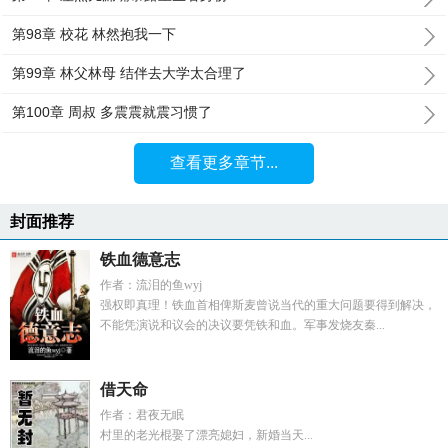
第98章 校花 林然抱我一下
第99章 林父林母 结伴去大学太合理了
第100章 周叔 多震震就震习惯了
查看更多章节...
封面推荐
铁血德意志
作者：流泪的鱼wyj
强权即真理！铁血首相俾斯麦曾说当代的重大问题要得到解决，
不能凭演说和议会的决议要凭铁和血。军事发烧友秦...
借天命
作者：君夜无眠
村里的老光棍娶了漂亮媳妇，新婚当天...