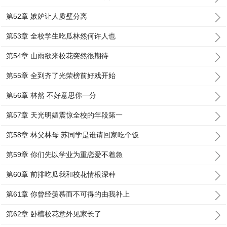
第52章 嫉妒让人质壁分离
第53章 全校学生吃瓜林然何许人也
第54章 山雨欲来校花突然很期待
第55章 全到齐了光荣榜前好戏开始
第56章 林然 不好意思你一分
第57章 天光明媚震惊全校的年段第一
第58章 林父林母 苏同学是谁请回家吃个饭
第59章 你们先以学业为重恋爱不着急
第60章 前排吃瓜我和校花情根深种
第61章 你曾经羡慕而不可得的由我补上
第62章 卧槽校花意外见家长了