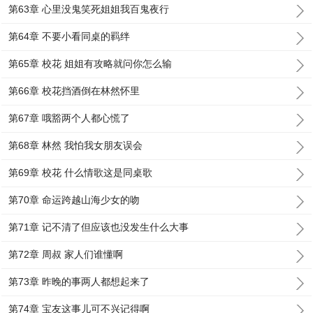
第63章 心里没鬼笑死姐姐我百鬼夜行
第64章 不要小看同桌的羁绊
第65章 校花 姐姐有攻略就问你怎么输
第66章 校花挡酒倒在林然怀里
第67章 哦豁两个人都心慌了
第68章 林然 我怕我女朋友误会
第69章 校花 什么情歌这是同桌歌
第70章 命运跨越山海少女的吻
第71章 记不清了但应该也没发生什么大事
第72章 周叔 家人们谁懂啊
第73章 昨晚的事两人都想起来了
第74章 宝友这事儿可不兴记得啊