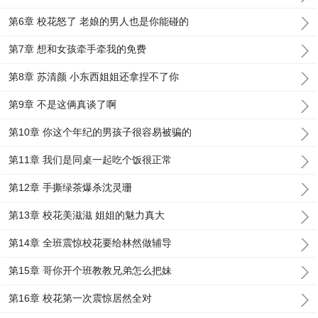
第6章 校花怒了 老娘的男人也是你能碰的
第7章 想和女孩牵手牵我的免费
第8章 苏清颜 小东西姐姐还拿捏不了你
第9章 不是这俩真谈了啊
第10章 你这个年纪的男孩子很容易被骗的
第11章 我们是同桌一起吃个饭很正常
第12章 手撕绿茶爆杀沈灵珊
第13章 校花美滋滋 姐姐的魅力真大
第14章 全班震惊校花要给林然做辅导
第15章 哥你开个班教教兄弟怎么把妹
第16章 校花第一次震惊居然全对