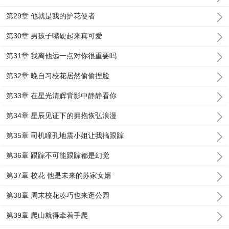
第29章 他就是我的护花使者
第30章 男孩子嘴硬起来真可爱
第31章 我离他远一点对你很重要吗
第32章 晚自习校花居然偷偷捏脸
第33章 在星光清辉背影中静静看你
第34章 星辰见证下的拥抱恢弘浪漫
第35章 司机瞳孔地震小姐让我搞跟踪
第36章 跟踪不可能跟踪都是幻觉
第37章 校花 他是未来的苏家女婿
第38章 周末校花凑巧也来逛公园
第39章 爬山就得牵着手爬