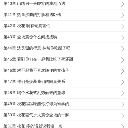
第40章 山路另一头即将的戏剧巧遇
第41章 热血沸腾的打脸相遇卧槽
第42章 校花 啊有蛇真害怕
第43章 全场震惊什么间接接吻
第44章 沈灵珊的得意 林然你吃醋了吧
第45章 看到你们在一起我比吃了蜜还甜
第46章 对不起我不喜欢随便的女孩子
第47章 他们是羡慕我们的同桌关系
第48章 喝个水花式乱秀砸来的篮球
第49章 校花猛猛吃醋你打球为谁学的
第50章 校花霸气护夫震惊全场的一脚
第51章 校花 疼的话就说我轻一点